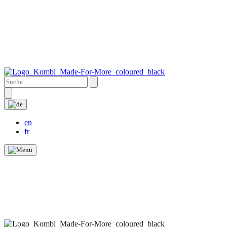
en
fr