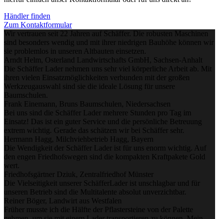
Händler finden
Zum Kontaktformular
Wir vertrauen seit 22 Jahren auf Schäffer. Die robusten Maschinen
sind besonders wendig und mit ihrer niedrigen Bauhöhe können wir
sie problemlos in unseren Altbauten einsetzen.
Arndt Helm, Osterland Landwirtschafts GmbH, Sachsen-Anhalt
Die Schäffer Lader nehmen uns sehr viel körperliche Arbeit ab. Mit
ihren vielen Einsatzmöglichkeiten verbunden mit der großen
Werkzeugauswahl sind sie die ideale Lösung für unsere
Baumschulen.
Frank Einemann, Bruns Baumschulen, Niedersachsen
Bei uns sind die Schäffer Lader mehrere Stunden pro Tag im
Einsatz! Das ist ein guter Service und die persönliche Betreuung
extrem wichtig. Gerade das schätzen wir bei Schäffer sehr.
Hermann Hagg, Milchviehbetrieb Hagg, Bayern
Die Wendigkeit der Schäffer Lader ist für uns enorm wichtig. Auf
den engen Friedhofswegen sind die kompakten Kraftpakete Gold
wert.
Friedhofsgärtner Dziuk, Zentralfriedhof Münster
Die Vielseitigkeit unserer SchäfferLader ist unschlagbar und für
unseren Betrieb sind die Multitalente absolut unverzichtbar.
Reiner Böger, Landwirt aus Westfalen
Früher musste ich die Hälfte der Pflastersteine von der Palette
nehmen, um sie mit einem Lader transportieren zu können. Mein