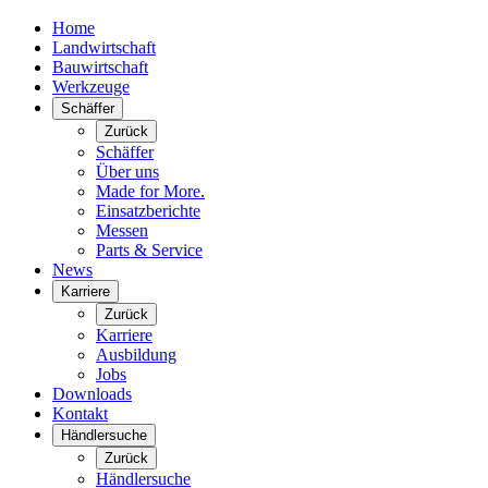
Home
Landwirtschaft
Bauwirtschaft
Werkzeuge
Schäffer
Zurück
Schäffer
Über uns
Made for More.
Einsatzberichte
Messen
Parts & Service
News
Karriere
Zurück
Karriere
Ausbildung
Jobs
Downloads
Kontakt
Händlersuche
Zurück
Händlersuche