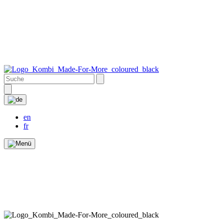
en
fr