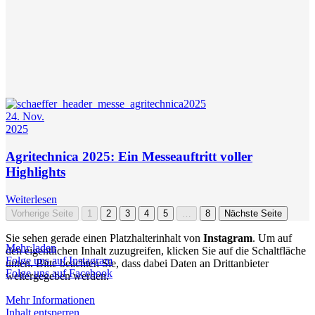
24. Nov.
2025
Agritechnica 2025: Ein Messeauftritt voller
Highlights
Weiterlesen
Vorherige Seite
1
2
3
4
5
…
8
Nächste Seite
Sie sehen gerade einen Platzhalterinhalt von
Instagram
. Um auf
Mehr laden
den eigentlichen Inhalt zuzugreifen, klicken Sie auf die Schaltfläche
Folge uns auf Instagram
unten. Bitte beachten Sie, dass dabei Daten an Drittanbieter
Folge uns auf Facebook
weitergegeben werden.
Mehr Informationen
Inhalt entsperren