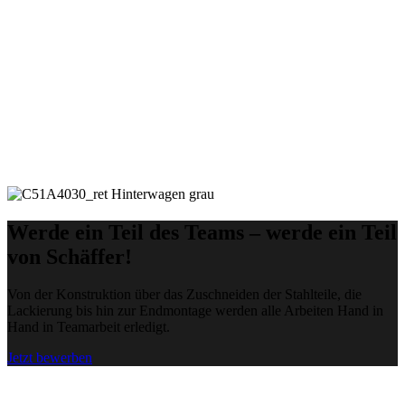
Werde ein Teil des Teams – werde ein Teil
von Schäffer!
Von der Konstruktion über das Zuschneiden der Stahlteile, die
Lackierung bis hin zur Endmontage werden alle Arbeiten Hand in
Hand in Teamarbeit erledigt.
Jetzt bewerben