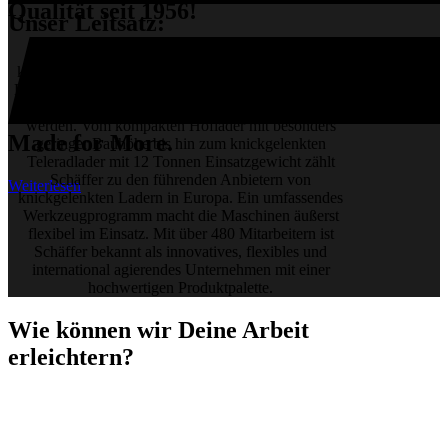
Qualität seit 1956!
Unser Leitsatz:
Schäffer zählt zu den führenden Herstellern von
kompakten Hof-, Rad- und Teleradladern, die in der
Landwirtschaft, dem Garten- und Landschaftsbau, in
der Bauwirtschaft und in der Industrie eingesetzt
werden. Vom kompakten Hoflader mit besonders
Made for More.
geringer Bauhöhe bis hin zum knickgelenkten
Teleradlader mit 12 Tonnen Einsatzgewicht zählt
Schäffer zu den führenden Anbietern von
Weiterlesen
knickgelenkten Ladern in Europa. Ein umfassendes
Werkzeugprogramm macht die Maschinen äußerst
flexibel im Einsatz. Mit über 480 Mitarbeitern ist
Schäffer bekannt als innovatives, flexibles und
international agierendes Unternehmen mit einer
hochwertigen Produktpalette.
Wie können wir Deine Arbeit
erleichtern?