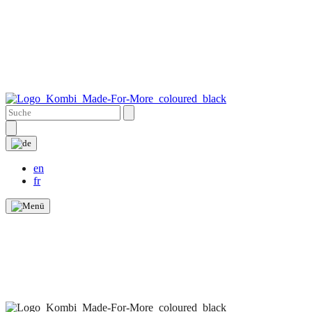
en
fr