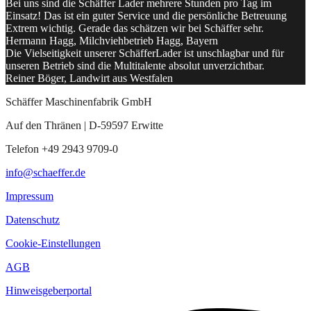
Bei uns sind die Schäffer Lader mehrere Stunden pro Tag im
Einsatz! Das ist ein guter Service und die persönliche Betreuung
Extrem wichtig. Gerade das schätzen wir bei Schäffer sehr.
Hermann Hagg, Milchviehbetrieb Hagg, Bayern
Die Vielseitigkeit unserer SchäfferLader ist unschlagbar und für
unseren Betrieb sind die Multitalente absolut unverzichtbar.
Reiner Böger, Landwirt aus Westfalen
Schäffer Maschinenfabrik GmbH
Auf den Thränen | D-59597 Erwitte
Telefon +49 2943 9709-0
info@schaeffer.de
Impressum
Datenschutz
Cookie-Einstellungen
AGB
Hinweisgeberportal