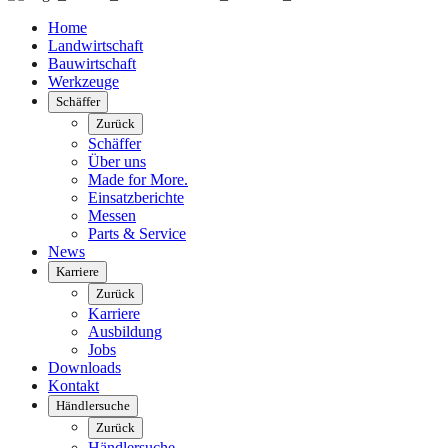
Home
Landwirtschaft
Bauwirtschaft
Werkzeuge
Schäffer
Zurück
Schäffer
Über uns
Made for More.
Einsatzberichte
Messen
Parts & Service
News
Karriere
Zurück
Karriere
Ausbildung
Jobs
Downloads
Kontakt
Händlersuche
Zurück
Händlersuche