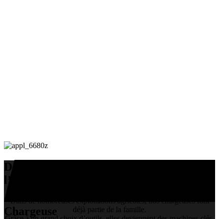
Des chargeuses Schäffer pour
l’agriculture
Dans de nombreuses exploitations agricoles, nos chargeuses font
Chargeuse
déjà partie de la famille.
Grâce à un grand choix d’outils, elles deviennent des machines clés,