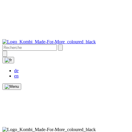
de
en