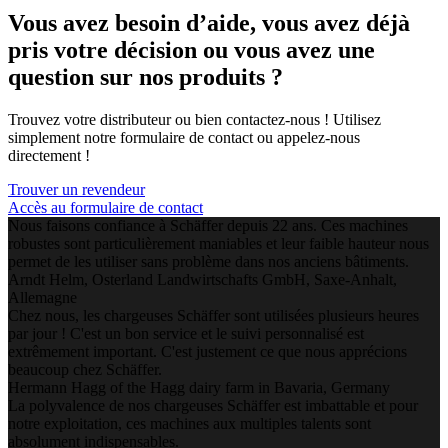
Vous avez besoin d’aide, vous avez déjà
pris votre décision ou vous avez une
question sur nos produits ?
Trouvez votre distributeur ou bien contactez-nous ! Utilisez
simplement notre formulaire de contact ou appelez-nous
directement !
Trouver un revendeur
Accès au formulaire de contact
Nous faisons confiance à Schäffer depuis 22 ans. Ces machines
robustes sont particulièrement maniables et leur faible hauteur nous
permet de les utiliser sans problème dans nos anciens bâtiments.
Arndt Helm, Osterland Landwirtschafts GmbH, Saxe-Anhalt,
Allemagne
Chez nous, les chargeuses Schäffer sont utilisées plusieurs heures
par jour ! C'est un bon service et le suivi personnalisé est
extrêmement important. C'est justement ce que nous apprécions
beaucoup chez Schäffer.
Hermann Hagg of the Hagg dairy farm in Bavaria, Germany
La polyvalence de nos chargeuses Schäffer est imbattable et pour
notre exploitation, ces machines aux multiples talents sont
absolument indispensables.