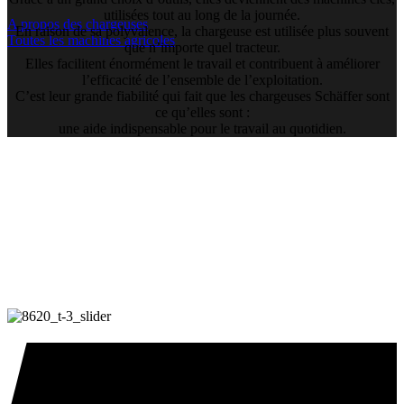
utilisées tout au long de la journée.
A propos des chargeuses
En raison de sa polyvalence, la chargeuse est utilisée plus souvent
Toutes les machines agricoles
que n’importe quel tracteur.
Elles facilitent énormément le travail et contribuent à améliorer
l’efficacité de l’ensemble de l’exploitation.
C’est leur grande fiabilité qui fait que les chargeuses Schäffer sont
ce qu’elles sont :
une aide indispensable pour le travail au quotidien.