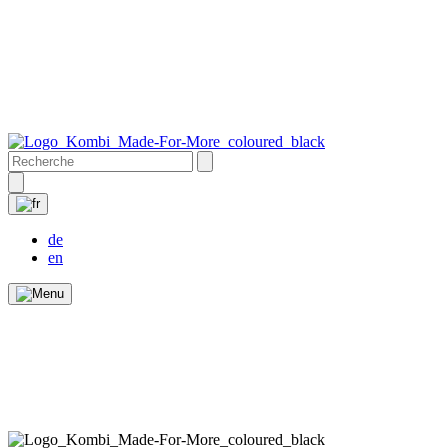
de
en