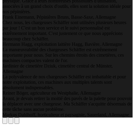
physique. Grâce à leurs nombreuses possibilités d'utilisation,
associées à un grand choix d'outils, elles sont la solution idéale pour
nos pépinières.
Frank Einemann, Pépinières Bruns, Basse-Saxe, Allemagne
Chez nous, les chargeuses Schäffer sont utilisées plusieurs heures
par jour ! C'est un bon service et le suivi personnalisé est
extrêmement important. C'est justement ce que nous apprécions
beaucoup chez Schäffer.
Hermann Hagg, exploitation laitière Hagg, Bavière, Allemagne
La manœuvrabilité des chargeuses Schäffer est extrêmement
importante pour nous. Sur les chemins étroits des cimetières, ces
machines compactes valent de l'or.
Jardinier de cimetière Dziuk, cimetière central de Münster,
Allemagne
La polyvalence de nos chargeuses Schäffer est imbattable et pour
notre exploitation, ces machines aux multiples talents sont
absolument indispensables.
Reiner Böger, agriculteur en Westphalie, Allemagne
Avant, je devais retirer la moitié des pavés de la palette pour pouvoir
la déplacer avec une chargeuse. Ma Schäffer s'acquitte désormais de
cette tâche sans aucun problème.
Markus Dahlhoff, horticulteur et paysagiste, Sauerland, Allemagne