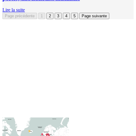
Lire la suite
Page précédente
1
2
3
4
5
Page suivante