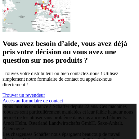
Vous avez besoin d’aide, vous avez déjà
pris votre décision ou vous avez une
question sur nos produits ?
Trouvez votre distributeur ou bien contactez-nous ! Utilisez
simplement notre formulaire de contact ou appelez-nous
directement !
Trouver un revendeur
Accès au formulaire de contact
Nous faisons confiance à Schäffer depuis 22 ans. Ces machines
robustes sont particulièrement maniables et leur faible hauteur nous
permet de les utiliser sans problème dans nos anciens bâtiments.
Arndt Helm, Osterland Landwirtschafts GmbH, Saxe-Anhalt,
Allemagne
Les chargeuses Schäffer nous épargnent beaucoup de travail