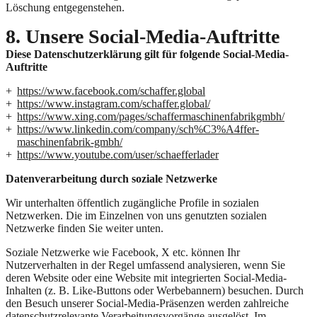
Löschung entgegenstehen.
8. Unsere Social-Media-Auftritte
Diese Datenschutzerklärung gilt für folgende Social-Media-
Auftritte
https://www.facebook.com/schaffer.global
https://www.instagram.com/schaffer.global/
https://www.xing.com/pages/schaffermaschinenfabrikgmbh/
https://www.linkedin.com/company/sch%C3%A4ffer-
maschinenfabrik-gmbh/
https://www.youtube.com/user/schaefferlader
Datenverarbeitung durch soziale Netzwerke
Wir unterhalten öffentlich zugängliche Profile in sozialen
Netzwerken. Die im Einzelnen von uns genutzten sozialen
Netzwerke finden Sie weiter unten.
Soziale Netzwerke wie Facebook, X etc. können Ihr
Nutzerverhalten in der Regel umfassend analysieren, wenn Sie
deren Website oder eine Website mit integrierten Social-Media-
Inhalten (z. B. Like-Buttons oder Werbebannern) besuchen. Durch
den Besuch unserer Social-Media-Präsenzen werden zahlreiche
datenschutzrelevante Verarbeitungsvorgänge ausgelöst. Im