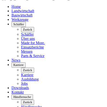
Home
Landwirtschaft
Bauwirtschaft
Werkzeuge
Schäffer
Zurück
Schäffer
Über uns
Made for More.
Einsatzberichte
Messen
Parts & Service
News
Karriere
Zurück
Karriere
Ausbildung
Jobs
Downloads
Kontakt
Händlersuche
Zurück
Händlersuche