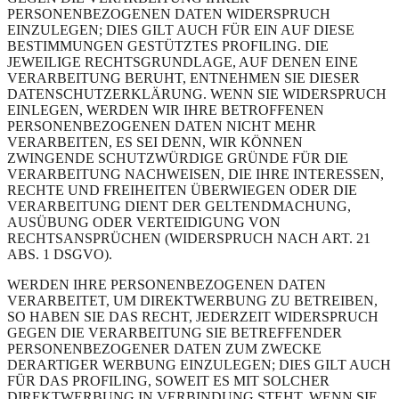
PERSONENBEZOGENEN DATEN WIDERSPRUCH
EINZULEGEN; DIES GILT AUCH FÜR EIN AUF DIESE
BESTIMMUNGEN GESTÜTZTES PROFILING. DIE
JEWEILIGE RECHTSGRUNDLAGE, AUF DENEN EINE
VERARBEITUNG BERUHT, ENTNEHMEN SIE DIESER
DATENSCHUTZERKLÄRUNG. WENN SIE WIDERSPRUCH
EINLEGEN, WERDEN WIR IHRE BETROFFENEN
PERSONENBEZOGENEN DATEN NICHT MEHR
VERARBEITEN, ES SEI DENN, WIR KÖNNEN
ZWINGENDE SCHUTZWÜRDIGE GRÜNDE FÜR DIE
VERARBEITUNG NACHWEISEN, DIE IHRE INTERESSEN,
RECHTE UND FREIHEITEN ÜBERWIEGEN ODER DIE
VERARBEITUNG DIENT DER GELTENDMACHUNG,
AUSÜBUNG ODER VERTEIDIGUNG VON
RECHTSANSPRÜCHEN (WIDERSPRUCH NACH ART. 21
ABS. 1 DSGVO).
WERDEN IHRE PERSONENBEZOGENEN DATEN
VERARBEITET, UM DIREKTWERBUNG ZU BETREIBEN,
SO HABEN SIE DAS RECHT, JEDERZEIT WIDERSPRUCH
GEGEN DIE VERARBEITUNG SIE BETREFFENDER
PERSONENBEZOGENER DATEN ZUM ZWECKE
DERARTIGER WERBUNG EINZULEGEN; DIES GILT AUCH
FÜR DAS PROFILING, SOWEIT ES MIT SOLCHER
DIREKTWERBUNG IN VERBINDUNG STEHT. WENN SIE