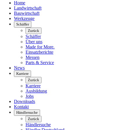
Home
Landwirtschaft
Bauwirtschaft
Werkzeuge
Schäffer
Zurück
Schäffer
Über uns
Made for More.
Einsatzberichte
Messen
Parts & Service
News
Karriere
Zurück
Karriere
Ausbildung
Jobs
Downloads
Kontakt
Händlersuche
Zurück
Händlersuche
Händler Deutschland