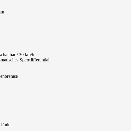
mm
schaltbar / 30 km/h
matisches Sperrdifferential
lenbremse
 l/min