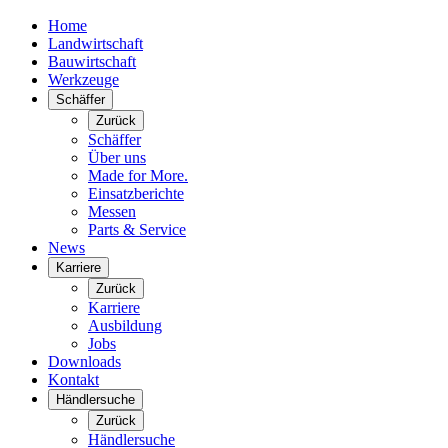
Home
Landwirtschaft
Bauwirtschaft
Werkzeuge
Schäffer
Zurück
Schäffer
Über uns
Made for More.
Einsatzberichte
Messen
Parts & Service
News
Karriere
Zurück
Karriere
Ausbildung
Jobs
Downloads
Kontakt
Händlersuche
Zurück
Händlersuche