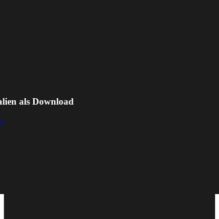
alien als Download
2