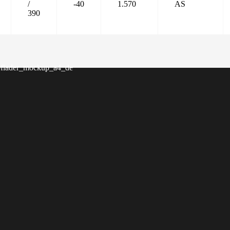
/
-40
1.570
AS
390