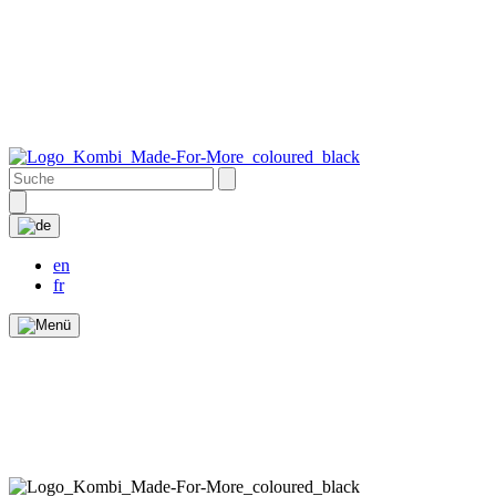
en
fr