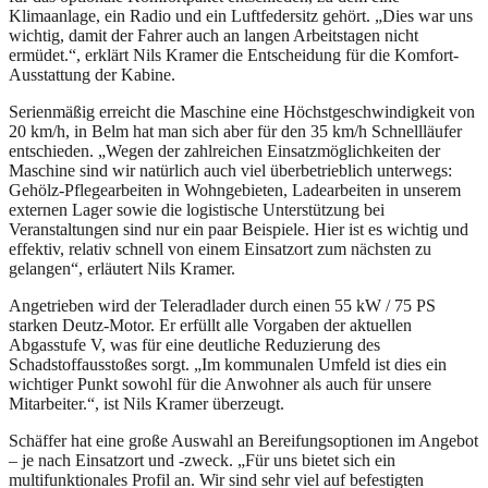
Klimaanlage, ein Radio und ein Luftfedersitz gehört. „Dies war uns
wichtig, damit der Fahrer auch an langen Arbeitstagen nicht
ermüdet.“, erklärt Nils Kramer die Entscheidung für die Komfort-
Ausstattung der Kabine.
Serienmäßig erreicht die Maschine eine Höchstgeschwindigkeit von
20 km/h, in Belm hat man sich aber für den 35 km/h Schnellläufer
entschieden. „Wegen der zahlreichen Einsatzmöglichkeiten der
Maschine sind wir natürlich auch viel überbetrieblich unterwegs:
Gehölz-Pflegearbeiten in Wohngebieten, Ladearbeiten in unserem
externen Lager sowie die logistische Unterstützung bei
Veranstaltungen sind nur ein paar Beispiele. Hier ist es wichtig und
effektiv, relativ schnell von einem Einsatzort zum nächsten zu
gelangen“, erläutert Nils Kramer.
Angetrieben wird der Teleradlader durch einen 55 kW / 75 PS
starken Deutz-Motor. Er erfüllt alle Vorgaben der aktuellen
Abgasstufe V, was für eine deutliche Reduzierung des
Schadstoffausstoßes sorgt. „Im kommunalen Umfeld ist dies ein
wichtiger Punkt sowohl für die Anwohner als auch für unsere
Mitarbeiter.“, ist Nils Kramer überzeugt.
Schäffer hat eine große Auswahl an Bereifungsoptionen im Angebot
– je nach Einsatzort und -zweck. „Für uns bietet sich ein
multifunktionales Profil an. Wir sind sehr viel auf befestigten