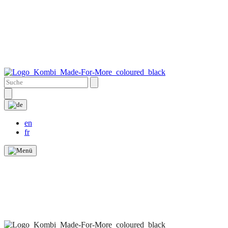
en
fr