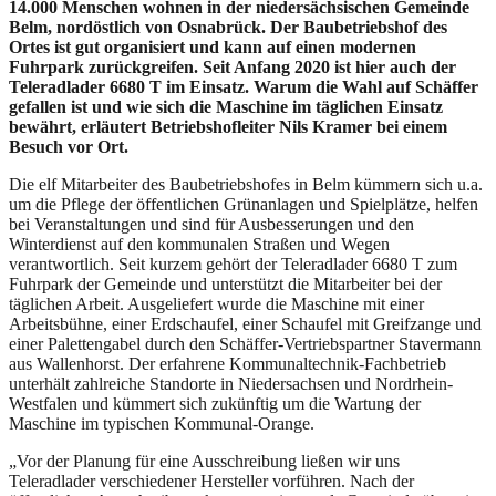
14.000 Menschen wohnen in der niedersächsischen Gemeinde
Belm, nordöstlich von Osnabrück. Der Baubetriebshof des
Ortes ist gut organisiert und kann auf einen modernen
Fuhrpark zurückgreifen. Seit Anfang 2020 ist hier auch der
Teleradlader 6680 T im Einsatz. Warum die Wahl auf Schäffer
gefallen ist und wie sich die Maschine im täglichen Einsatz
bewährt, erläutert Betriebshofleiter Nils Kramer bei einem
Besuch vor Ort.
Die elf Mitarbeiter des Baubetriebshofes in Belm kümmern sich u.a.
um die Pflege der öffentlichen Grünanlagen und Spielplätze, helfen
bei Veranstaltungen und sind für Ausbesserungen und den
Winterdienst auf den kommunalen Straßen und Wegen
verantwortlich. Seit kurzem gehört der Teleradlader 6680 T zum
Fuhrpark der Gemeinde und unterstützt die Mitarbeiter bei der
täglichen Arbeit. Ausgeliefert wurde die Maschine mit einer
Arbeitsbühne, einer Erdschaufel, einer Schaufel mit Greifzange und
einer Palettengabel durch den Schäffer-Vertriebspartner Stavermann
aus Wallenhorst. Der erfahrene Kommunaltechnik-Fachbetrieb
unterhält zahlreiche Standorte in Niedersachsen und Nordrhein-
Westfalen und kümmert sich zukünftig um die Wartung der
Maschine im typischen Kommunal-Orange.
„Vor der Planung für eine Ausschreibung ließen wir uns
Teleradlader verschiedener Hersteller vorführen. Nach der