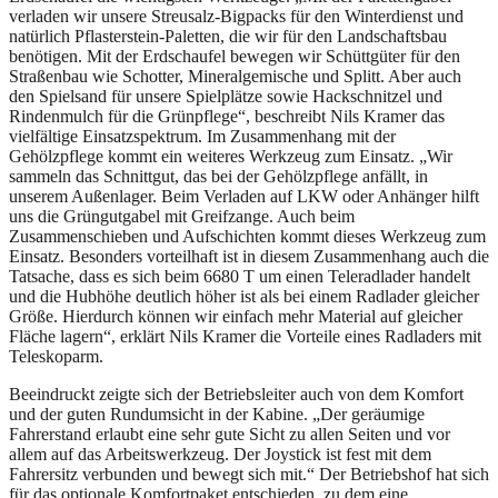
verladen wir unsere Streusalz-Bigpacks für den Winterdienst und
natürlich Pflasterstein-Paletten, die wir für den Landschaftsbau
benötigen. Mit der Erdschaufel bewegen wir Schüttgüter für den
Straßenbau wie Schotter, Mineralgemische und Splitt. Aber auch
den Spielsand für unsere Spielplätze sowie Hackschnitzel und
Rindenmulch für die Grünpflege“, beschreibt Nils Kramer das
vielfältige Einsatzspektrum. Im Zusammenhang mit der
Gehölzpflege kommt ein weiteres Werkzeug zum Einsatz. „Wir
sammeln das Schnittgut, das bei der Gehölzpflege anfällt, in
unserem Außenlager. Beim Verladen auf LKW oder Anhänger hilft
uns die Grüngutgabel mit Greifzange. Auch beim
Zusammenschieben und Aufschichten kommt dieses Werkzeug zum
Einsatz. Besonders vorteilhaft ist in diesem Zusammenhang auch die
Tatsache, dass es sich beim 6680 T um einen Teleradlader handelt
und die Hubhöhe deutlich höher ist als bei einem Radlader gleicher
Größe. Hierdurch können wir einfach mehr Material auf gleicher
Fläche lagern“, erklärt Nils Kramer die Vorteile eines Radladers mit
Teleskoparm.
Beeindruckt zeigte sich der Betriebsleiter auch von dem Komfort
und der guten Rundumsicht in der Kabine. „Der geräumige
Fahrerstand erlaubt eine sehr gute Sicht zu allen Seiten und vor
allem auf das Arbeitswerkzeug. Der Joystick ist fest mit dem
Fahrersitz verbunden und bewegt sich mit.“ Der Betriebshof hat sich
für das optionale Komfortpaket entschieden, zu dem eine