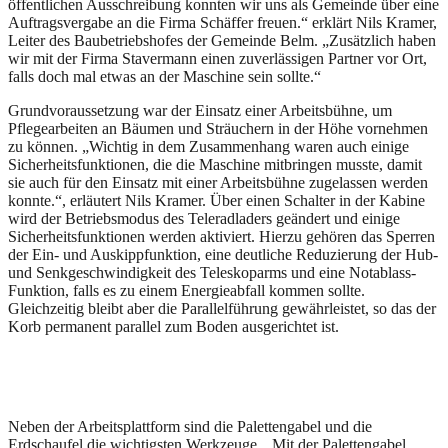
öffentlichen Ausschreibung konnten wir uns als Gemeinde über eine
Auftragsvergabe an die Firma Schäffer freuen.“ erklärt Nils Kramer,
Leiter des Baubetriebshofes der Gemeinde Belm. „Zusätzlich haben
wir mit der Firma Stavermann einen zuverlässigen Partner vor Ort,
falls doch mal etwas an der Maschine sein sollte.“
Grundvoraussetzung war der Einsatz einer Arbeitsbühne, um
Pflegearbeiten an Bäumen und Sträuchern in der Höhe vornehmen
zu können. „Wichtig in dem Zusammenhang waren auch einige
Sicherheitsfunktionen, die die Maschine mitbringen musste, damit
sie auch für den Einsatz mit einer Arbeitsbühne zugelassen werden
konnte.“, erläutert Nils Kramer. Über einen Schalter in der Kabine
wird der Betriebsmodus des Teleradladers geändert und einige
Sicherheitsfunktionen werden aktiviert. Hierzu gehören das Sperren
der Ein- und Auskippfunktion, eine deutliche Reduzierung der Hub-
und Senkgeschwindigkeit des Teleskoparms und eine Notablass-
Funktion, falls es zu einem Energieabfall kommen sollte.
Gleichzeitig bleibt aber die Parallelführung gewährleistet, so das der
Korb permanent parallel zum Boden ausgerichtet ist.
Neben der Arbeitsplattform sind die Palettengabel und die
Erdschaufel die wichtigsten Werkzeuge. „Mit der Palettengabel