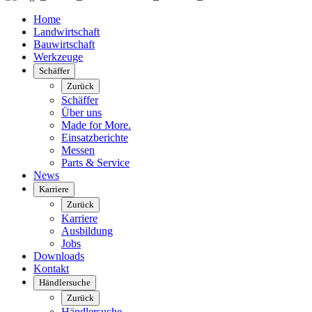
Home
Landwirtschaft
Bauwirtschaft
Werkzeuge
Schäffer
Zurück
Schäffer
Über uns
Made for More.
Einsatzberichte
Messen
Parts & Service
News
Karriere
Zurück
Karriere
Ausbildung
Jobs
Downloads
Kontakt
Händlersuche
Zurück
Händlersuche