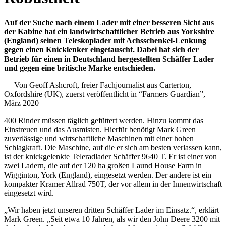
Auf der Suche nach einem Lader mit einer besseren Sicht aus
der Kabine hat ein landwirtschaftlicher Betrieb aus Yorkshire
(England) seinen Teleskoplader mit Achsschenkel-Lenkung
gegen einen Knicklenker eingetauscht. Dabei hat sich der
Betrieb für einen in Deutschland hergestellten Schäffer Lader
und gegen eine britische Marke entschieden.
— Von Geoff Ashcroft, freier Fachjournalist aus Carterton,
Oxfordshire (UK), zuerst veröffentlicht in “Farmers Guardian”,
März 2020 —
400 Rinder müssen täglich gefüttert werden. Hinzu kommt das
Einstreuen und das Ausmisten. Hierfür benötigt Mark Green
zuverlässige und wirtschaftliche Maschinen mit einer hohen
Schlagkraft. Die Maschine, auf die er sich am besten verlassen kann,
ist der knickgelenkte Teleradlader Schäffer 9640 T. Er ist einer von
zwei Ladern, die auf der 120 ha großen Laund House Farm in
Wigginton, York (England), eingesetzt werden. Der andere ist ein
kompakter Kramer Allrad 750T, der vor allem in der Innenwirtschaft
eingesetzt wird.
„Wir haben jetzt unseren dritten Schäffer Lader im Einsatz.“, erklärt
Mark Green. „Seit etwa 10 Jahren, als wir den John Deere 3200 mit