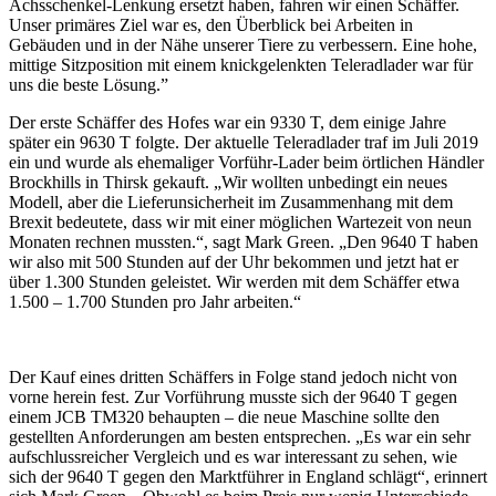
Achsschenkel-Lenkung ersetzt haben, fahren wir einen Schäffer.
Unser primäres Ziel war es, den Überblick bei Arbeiten in
Gebäuden und in der Nähe unserer Tiere zu verbessern. Eine hohe,
mittige Sitzposition mit einem knickgelenkten Teleradlader war für
uns die beste Lösung.”
Der erste Schäffer des Hofes war ein 9330 T, dem einige Jahre
später ein 9630 T folgte. Der aktuelle Teleradlader traf im Juli 2019
ein und wurde als ehemaliger Vorführ-Lader beim örtlichen Händler
Brockhills in Thirsk gekauft. „Wir wollten unbedingt ein neues
Modell, aber die Lieferunsicherheit im Zusammenhang mit dem
Brexit bedeutete, dass wir mit einer möglichen Wartezeit von neun
Monaten rechnen mussten.“, sagt Mark Green. „Den 9640 T haben
wir also mit 500 Stunden auf der Uhr bekommen und jetzt hat er
über 1.300 Stunden geleistet. Wir werden mit dem Schäffer etwa
1.500 – 1.700 Stunden pro Jahr arbeiten.“
Der Kauf eines dritten Schäffers in Folge stand jedoch nicht von
vorne herein fest. Zur Vorführung musste sich der 9640 T gegen
einem JCB TM320 behaupten – die neue Maschine sollte den
gestellten Anforderungen am besten entsprechen. „Es war ein sehr
aufschlussreicher Vergleich und es war interessant zu sehen, wie
sich der 9640 T gegen den Marktführer in England schlägt“, erinnert