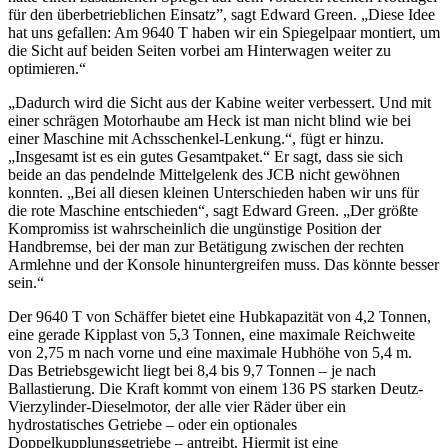
für den überbetrieblichen Einsatz”, sagt Edward Green. „Diese Idee
hat uns gefallen: Am 9640 T haben wir ein Spiegelpaar montiert, um
die Sicht auf beiden Seiten vorbei am Hinterwagen weiter zu
optimieren.“
„Dadurch wird die Sicht aus der Kabine weiter verbessert. Und mit
einer schrägen Motorhaube am Heck ist man nicht blind wie bei
einer Maschine mit Achsschenkel-Lenkung.“, fügt er hinzu.
„Insgesamt ist es ein gutes Gesamtpaket.“ Er sagt, dass sie sich
beide an das pendelnde Mittelgelenk des JCB nicht gewöhnen
konnten. „Bei all diesen kleinen Unterschieden haben wir uns für
die rote Maschine entschieden“, sagt Edward Green. „Der größte
Kompromiss ist wahrscheinlich die ungünstige Position der
Handbremse, bei der man zur Betätigung zwischen der rechten
Armlehne und der Konsole hinuntergreifen muss. Das könnte besser
sein.“
Der 9640 T von Schäffer bietet eine Hubkapazität von 4,2 Tonnen,
eine gerade Kipplast von 5,3 Tonnen, eine maximale Reichweite
von 2,75 m nach vorne und eine maximale Hubhöhe von 5,4 m.
Das Betriebsgewicht liegt bei 8,4 bis 9,7 Tonnen – je nach
Ballastierung. Die Kraft kommt von einem 136 PS starken Deutz-
Vierzylinder-Dieselmotor, der alle vier Räder über ein
hydrostatisches Getriebe – oder ein optionales
Doppelkupplungsgetriebe – antreibt. Hiermit ist eine