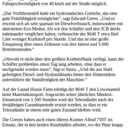
Fahrgeschwindigkeit von 40 km/h auf der Straße möglich.
„Das Vorführmodell hatte ein hydrostatisches Getriebe, das eine
gute Feinfühligkeit ermöglichte“, sagt Edward Green. „Und es
erweist sich als sehr sparsam im Dieselverbrauch, insbesondere mit
aktiviertem Eco-Modus. Als wir den Schäffer und den JCB direkt
miteinander verglichen haben, verbrauchte der 9640 T etwa fünf
Liter weniger Kraftstoff pro Stunde. Und das ist eine große
Einsparung über einen Zeitraum von drei Jahren und 5.000
Betriebsstunden.“
„Obwohl er nicht über den größten Kraftstofftank verfügt, kann der
Schäffer problemlos einen Tag lang arbeiten, ohne dass er
nachgetankt werden muss“, fügt er hinzu. „Und die aus Stahl
gefertigten Diesel- und Hydrauliktanks hinter den Hinterrädern
unterstützen die Standfestigkeit der Maschine.“
Auf der Laund House Farm erledigt der 9640 T den Löwenanteil
beim Materialtransport. Angesichts seiner jährlichen Mindest-
Einsatzzeit von 1.500 Stunden wird der Teleradlader nach der
dreijährigen Garantieperiode ersetzt werden, so dass er ein
Teleradlader in einem sehr guten Zustand bleiben wird.
Die Greens haben auch einen älteren Kramer Allrad 750T im
Einsatz, der in den beiden Rundställen arbeitet, wo der Platz knapp