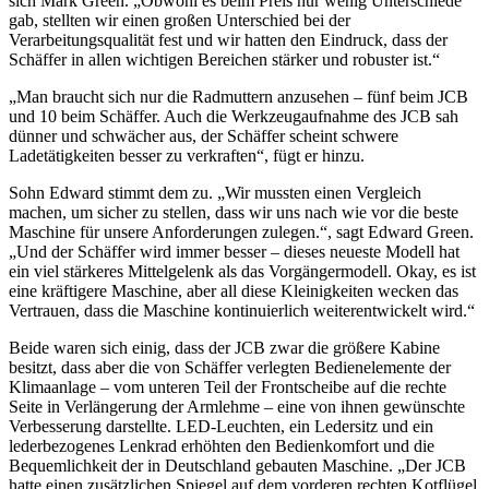
sich Mark Green. „Obwohl es beim Preis nur wenig Unterschiede
gab, stellten wir einen großen Unterschied bei der
Verarbeitungsqualität fest und wir hatten den Eindruck, dass der
Schäffer in allen wichtigen Bereichen stärker und robuster ist.“
„Man braucht sich nur die Radmuttern anzusehen – fünf beim JCB
und 10 beim Schäffer. Auch die Werkzeugaufnahme des JCB sah
dünner und schwächer aus, der Schäffer scheint schwere
Ladetätigkeiten besser zu verkraften“, fügt er hinzu.
Sohn Edward stimmt dem zu. „Wir mussten einen Vergleich
machen, um sicher zu stellen, dass wir uns nach wie vor die beste
Maschine für unsere Anforderungen zulegen.“, sagt Edward Green.
„Und der Schäffer wird immer besser – dieses neueste Modell hat
ein viel stärkeres Mittelgelenk als das Vorgängermodell. Okay, es ist
eine kräftigere Maschine, aber all diese Kleinigkeiten wecken das
Vertrauen, dass die Maschine kontinuierlich weiterentwickelt wird.“
Beide waren sich einig, dass der JCB zwar die größere Kabine
besitzt, dass aber die von Schäffer verlegten Bedienelemente der
Klimaanlage – vom unteren Teil der Frontscheibe auf die rechte
Seite in Verlängerung der Armlehme – eine von ihnen gewünschte
Verbesserung darstellte. LED-Leuchten, ein Ledersitz und ein
lederbezogenes Lenkrad erhöhten den Bedienkomfort und die
Bequemlichkeit der in Deutschland gebauten Maschine. „Der JCB
hatte einen zusätzlichen Spiegel auf dem vorderen rechten Kotflügel