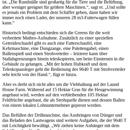
ist. „Die Rundställe sind großartig für die Tiere und die Belüftung,
aber weniger geeignet für größere Maschinen.“, sagt er. „Und sollte
es jemals ein Problem mit dem Schäffer geben, dann haben wir
immer noch einen Lader, der unseren 28 m3-Futterwagen füllen
kann.“
Historisch bedingt entschieden sich die Greens für die weit
verbreitete Matbro-Aufnahme. Zusätzlich zu einer speziellen
Getreideschaufel gibt es auch eine Futterschaufel, eine
Kehrmaschine, eine Dungzange, eine Palettengabel, einen
Ballenspieß und einen Strohverteiler – letzterer kann über
Stallabgrenzungen hinein teleskopieren, um beim Einstreuen in die
Gebäude zu gelangen. „Mit der hohen Hubkraft und dem
Teleskopausleger geht die Bedienung des 9640 T mit Strohverteiler
sehr leicht von der Hand.“, fügt er hinzu.
Aber es dreht sich nicht alles um die Viehhaltung auf der Laund
House Farm. Während auf 15 Hektar Gras für die Heugewinnung
angebaut wird, werden auf den verbleibenden 105 Hektar
Feldfrüchte angebaut, die als Strohquelle dienen und dessen Ballen
von einem lokalen Lohnunternehmer gepresst werden.
Das Befüllen der Drillmaschine, das Ausbringen von Dünger und
das Beladen des Lastwagens sind weitere Aufgaben, die der 9640 T
mit Leichtigkeit bewältigt. „Wir ziehen keine Anhänger mit dem