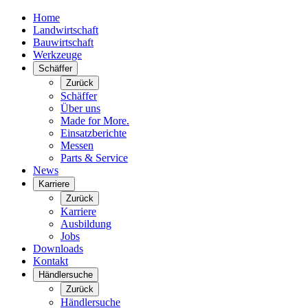
Home
Landwirtschaft
Bauwirtschaft
Werkzeuge
Schäffer
Zurück
Schäffer
Über uns
Made for More.
Einsatzberichte
Messen
Parts & Service
News
Karriere
Zurück
Karriere
Ausbildung
Jobs
Downloads
Kontakt
Händlersuche
Zurück
Händlersuche