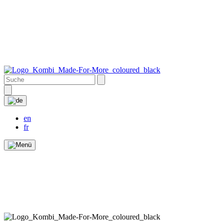
en
fr