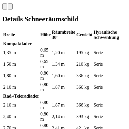
Details Schneeräumschild
Räumbreite
Hyraulische
Breite
Höhe
Gewicht
30°
Schwenkung
Kompaktlader
0,65
1,35 m
1,20 m
195 kg
Serie
m
0,65
1,50 m
1,34 m
210 kg
Serie
m
0,80
1,80 m
1,60 m
336 kg
Serie
m
0,80
2,10 m
1,87 m
366 kg
Serie
m
Rad-/Teleradlader
0,80
2,10 m
1,87 m
366 kg
Serie
m
0,80
2,40 m
2,14 m
393 kg
Serie
m
0,80
2,70 m
2,41 m
421 kg
Serie