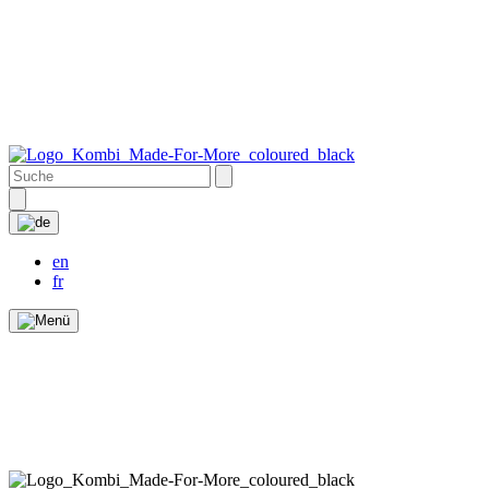
en
fr