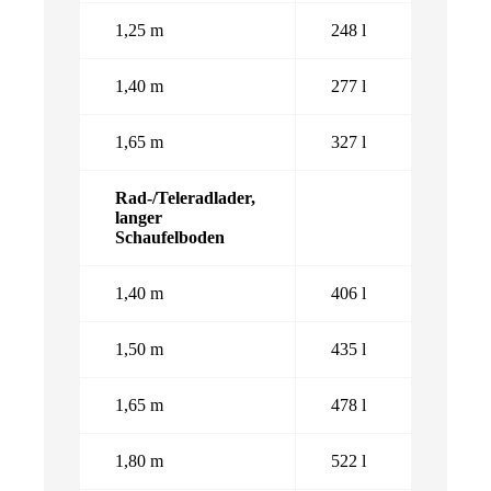
1,25 m
248 l
1,40 m
277 l
1,65 m
327 l
Rad-/Teleradlader,
langer
Schaufelboden
1,40 m
406 l
1,50 m
435 l
1,65 m
478 l
1,80 m
522 l