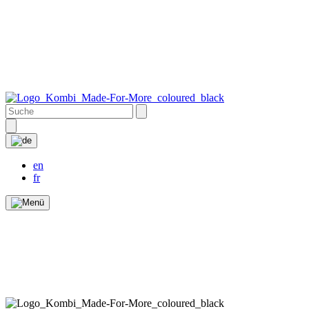
en
fr