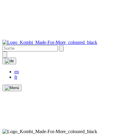
en
fr