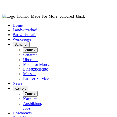
Home
Landwirtschaft
Bauwirtschaft
Werkzeuge
Schäffer
Zurück
Schäffer
Über uns
Made for More.
Einsatzberichte
Messen
Parts & Service
News
Karriere
Zurück
Karriere
Ausbildung
Jobs
Downloads