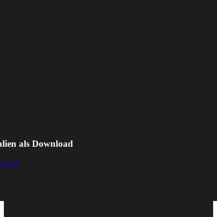
alien als Download
ähwerk