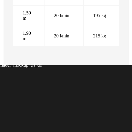
1,50
20 l/min
195 kg
m
1,90
20 l/min
215 kg
m