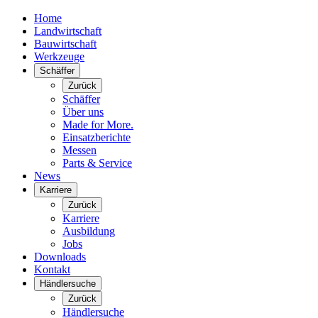
Home
Landwirtschaft
Bauwirtschaft
Werkzeuge
Schäffer
Zurück
Schäffer
Über uns
Made for More.
Einsatzberichte
Messen
Parts & Service
News
Karriere
Zurück
Karriere
Ausbildung
Jobs
Downloads
Kontakt
Händlersuche
Zurück
Händlersuche