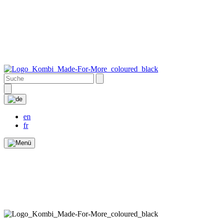
en
fr