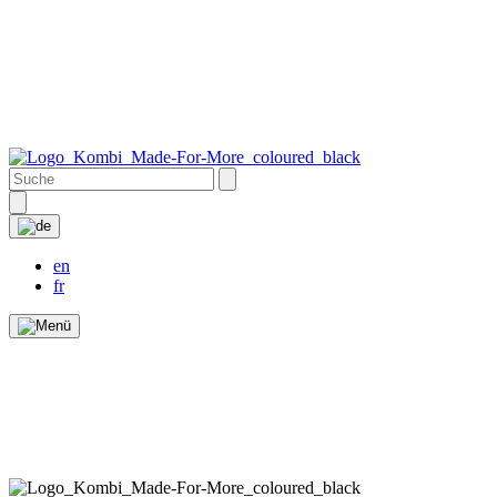
en
fr