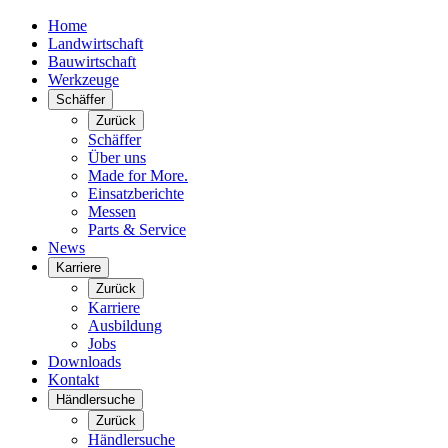
Home
Landwirtschaft
Bauwirtschaft
Werkzeuge
Schäffer
Zurück
Schäffer
Über uns
Made for More.
Einsatzberichte
Messen
Parts & Service
News
Karriere
Zurück
Karriere
Ausbildung
Jobs
Downloads
Kontakt
Händlersuche
Zurück
Händlersuche