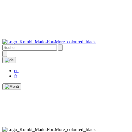
en
fr