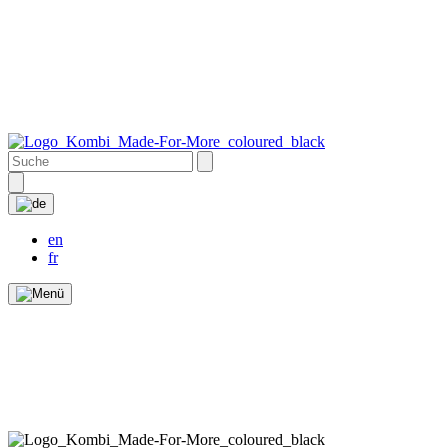
en
fr