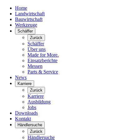
Home
Landwirtschaft
Bauwirtschaft
Werkzeuge
Schäffer
Zurück
Schäffer
Über uns
Made for More.
Einsatzberichte
Messen
Parts & Service
News
Karriere
Zurück
Karriere
Ausbildung
Jobs
Downloads
Kontakt
Händlersuche
Zurück
Händlersuche