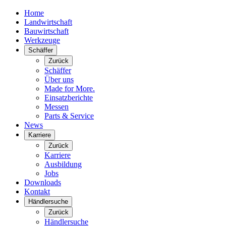
Home
Landwirtschaft
Bauwirtschaft
Werkzeuge
Schäffer
Zurück
Schäffer
Über uns
Made for More.
Einsatzberichte
Messen
Parts & Service
News
Karriere
Zurück
Karriere
Ausbildung
Jobs
Downloads
Kontakt
Händlersuche
Zurück
Händlersuche