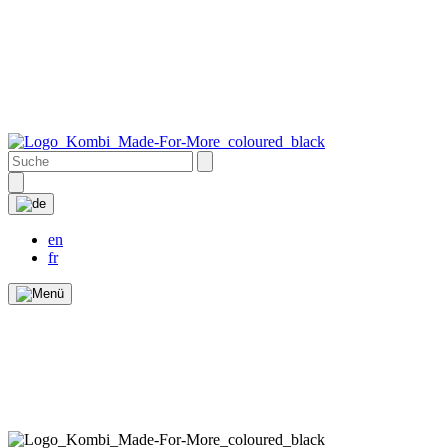
en
fr