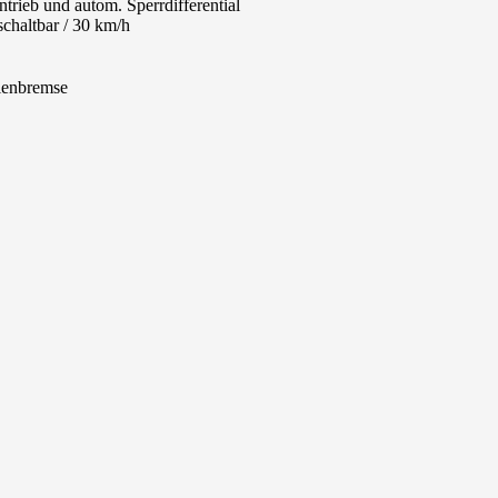
trieb und autom. Sperrdifferential
schaltbar / 30 km/h
lenbremse