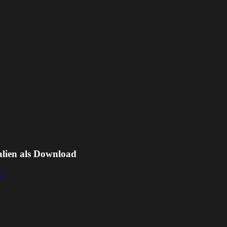
alien als Download
kt