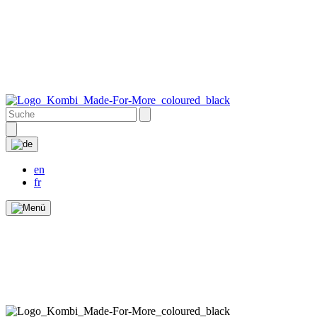
en
fr