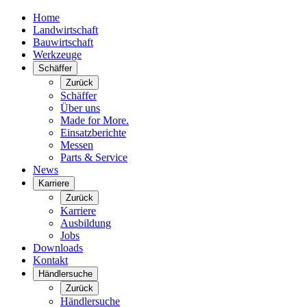
Home
Landwirtschaft
Bauwirtschaft
Werkzeuge
Schäffer
Zurück
Schäffer
Über uns
Made for More.
Einsatzberichte
Messen
Parts & Service
News
Karriere
Zurück
Karriere
Ausbildung
Jobs
Downloads
Kontakt
Händlersuche
Zurück
Händlersuche