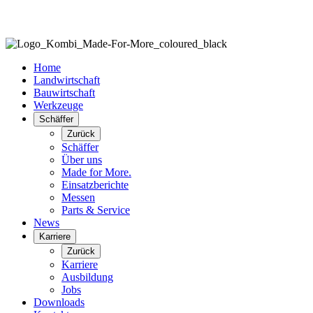
Home
Landwirtschaft
Bauwirtschaft
Werkzeuge
Schäffer
Zurück
Schäffer
Über uns
Made for More.
Einsatzberichte
Messen
Parts & Service
News
Karriere
Zurück
Karriere
Ausbildung
Jobs
Downloads