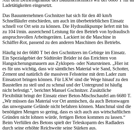
Ladetätigkeiten eingesetzt.
Das Bauunternehmen Gschnitzer hat sich für den 40 km/h
Schnellläufer entschieden, um auch im überbetrieblichen Einsatz
schnell vor Ort sein zu können. Die Hydraulikpumpe liefert mit bis
zu 104 l/min. ausreichend Leistung für den Betrieb von hydraulisch
anspruchsvollen Arbeitsgeräten. Lackiert ist die Maschine in
Schäffer-Rot, passend zu den anderen Maschinen des Betriebs.
Häufig ist der 6680 T bei den Gschnitzers im Gebirge im Einsatz.
Ein Spezialgebiet der Südtiroler Brüder ist das Errichten von
Hangsicherungsmauern aus Zyklopen- oder Natursteinen. „Hier ist
es für uns wichtig, dass wir sämtliches Material wie Sand, Schotter,
Zement und natürlich die massiven Felssteine mit dem Lader zum
Einsatzort bringen können. Für LKW sind die Wege hinauf zu den
Baustellen zu steil und zu schmal und der Untergrund ist häufig
nicht befestigt.“, berichtet Manuel Gschnitzer. Zusätzliche
Flexibilität bringt der Einsatz einer Beton-Mischschaufel am 6680 T.
„Wir müssen das Material vor Ort anmischen, da auch Betonwagen
das unwegsame Gelände nicht befahren können. Manchmal sind die
benötigten Mengen so gering, dass es sich auch aus wirtschaftlichen
Gründen nicht lohnen würde, fertigen Beton kommen zu lassen.“
Beim Verfüllen des Betons spielt der Teleskoparm des Radladers
durch seine erhöhte Reichweite seine Stärken aus.