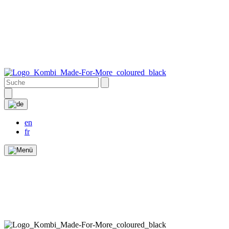
en
fr