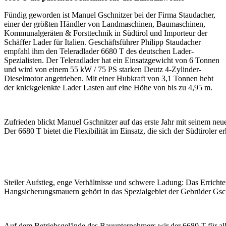
Fündig geworden ist Manuel Gschnitzer bei der Firma Staudacher,
einer der größten Händler von Landmaschinen, Baumaschinen,
Kommunalgeräten & Forsttechnik in Südtirol und Importeur der
Schäffer Lader für Italien. Geschäftsführer Philipp Staudacher
empfahl ihm den Teleradlader 6680 T des deutschen Lader-
Spezialisten. Der Teleradlader hat ein Einsatzgewicht von 6 Tonnen
und wird von einem 55 kW / 75 PS starken Deutz 4-Zylinder-
Dieselmotor angetrieben. Mit einer Hubkraft von 3,1 Tonnen hebt
der knickgelenkte Lader Lasten auf eine Höhe von bis zu 4,95 m.
Zufrieden blickt Manuel Gschnitzer auf das erste Jahr mit seinem neu
Der 6680 T bietet die Flexibilität im Einsatz, die sich der Südtiroler er
Steiler Aufstieg, enge Verhältnisse und schwere Ladung: Das Erricht
Hangsicherungsmauern gehört in das Spezialgebiet der Gebrüder Gsch
Auf dem Betriebsgelände des Bauunternehmers wir der 6680 T für al