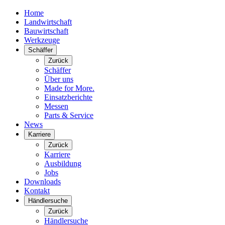
Home
Landwirtschaft
Bauwirtschaft
Werkzeuge
Schäffer
Zurück
Schäffer
Über uns
Made for More.
Einsatzberichte
Messen
Parts & Service
News
Karriere
Zurück
Karriere
Ausbildung
Jobs
Downloads
Kontakt
Händlersuche
Zurück
Händlersuche