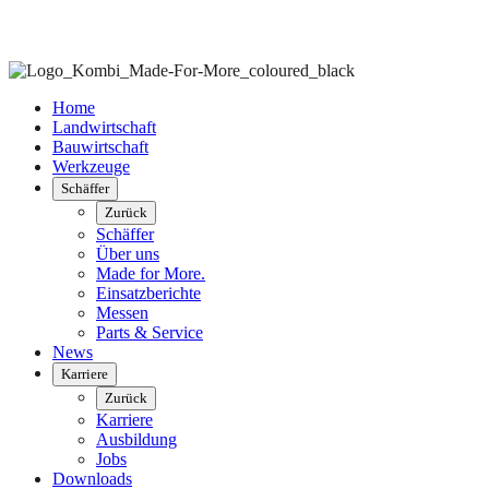
Home
Landwirtschaft
Bauwirtschaft
Werkzeuge
Schäffer
Zurück
Schäffer
Über uns
Made for More.
Einsatzberichte
Messen
Parts & Service
News
Karriere
Zurück
Karriere
Ausbildung
Jobs
Downloads