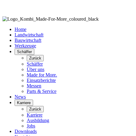
Home
Landwirtschaft
Bauwirtschaft
Werkzeuge
Schäffer
Zurück
Schäffer
Über uns
Made for More.
Einsatzberichte
Messen
Parts & Service
News
Karriere
Zurück
Karriere
Ausbildung
Jobs
Downloads