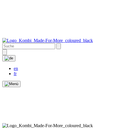
en
fr