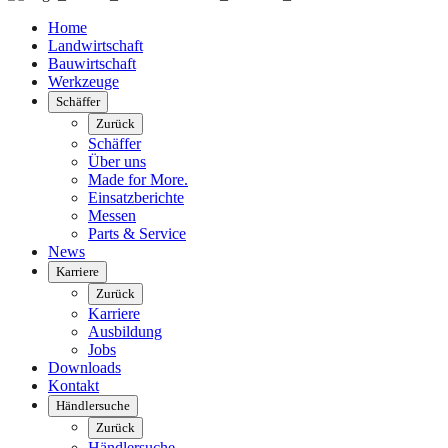
Home
Landwirtschaft
Bauwirtschaft
Werkzeuge
Schäffer
Zurück
Schäffer
Über uns
Made for More.
Einsatzberichte
Messen
Parts & Service
News
Karriere
Zurück
Karriere
Ausbildung
Jobs
Downloads
Kontakt
Händlersuche
Zurück
Händlersuche