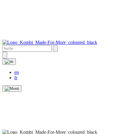
en
fr