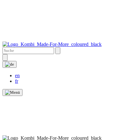
en
fr