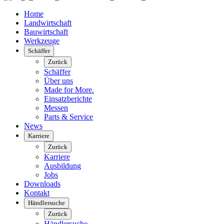
Home
Landwirtschaft
Bauwirtschaft
Werkzeuge
Schäffer
Zurück
Schäffer
Über uns
Made for More.
Einsatzberichte
Messen
Parts & Service
News
Karriere
Zurück
Karriere
Ausbildung
Jobs
Downloads
Kontakt
Händlersuche
Zurück
Händlersuche