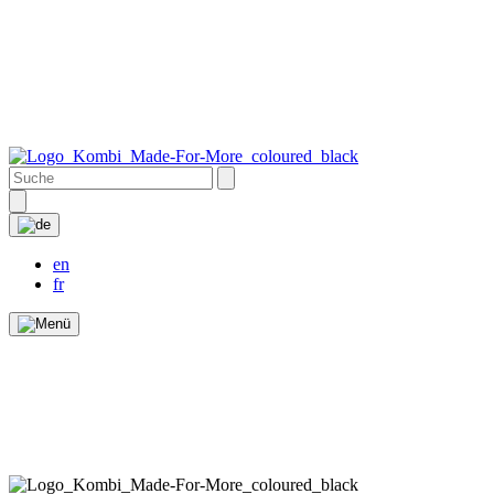
en
fr