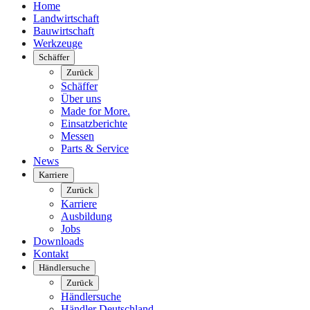
Home
Landwirtschaft
Bauwirtschaft
Werkzeuge
Schäffer
Zurück
Schäffer
Über uns
Made for More.
Einsatzberichte
Messen
Parts & Service
News
Karriere
Zurück
Karriere
Ausbildung
Jobs
Downloads
Kontakt
Händlersuche
Zurück
Händlersuche
Händler Deutschland