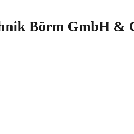
chnik Börm GmbH & C