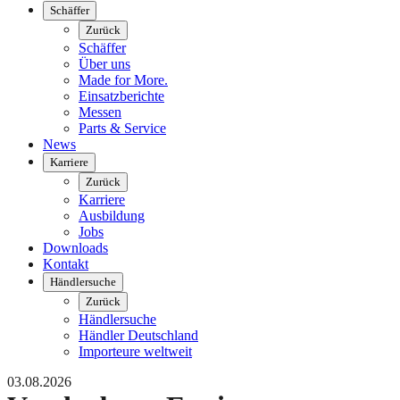
Schäffer
Zurück
Schäffer
Über uns
Made for More.
Einsatzberichte
Messen
Parts & Service
News
Karriere
Zurück
Karriere
Ausbildung
Jobs
Downloads
Kontakt
Händlersuche
Zurück
Händlersuche
Händler Deutschland
Importeure weltweit
03.08.2026