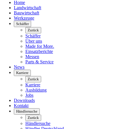
Home
Landwirtschaft
Bauwirtschaft
Werkzeuge
Schäffer
Zurück
Schäffer
Über uns
Made for More.
Einsatzberichte
Messen
Parts & Service
News
Karriere
Zurück
Karriere
Ausbildung
Jobs
Downloads
Kontakt
Händlersuche
Zurück
Händlersuche
Händler Deutschland