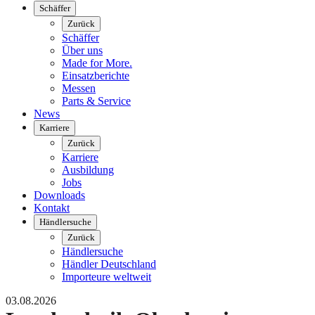
Schäffer
Zurück
Schäffer
Über uns
Made for More.
Einsatzberichte
Messen
Parts & Service
News
Karriere
Zurück
Karriere
Ausbildung
Jobs
Downloads
Kontakt
Händlersuche
Zurück
Händlersuche
Händler Deutschland
Importeure weltweit
03.08.2026