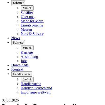
Schäffer
Zurück
Schäffer
Über uns
Made for More.
Einsatzberichte
Messen
Parts & Service
News
Karriere
Zurück
Karriere
Ausbildung
Jobs
Downloads
Kontakt
Händlersuche
Zurück
Händlersuche
Händler Deutschland
Importeure weltweit
03.08.2026