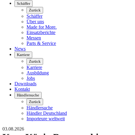
Schäffer
Zurück
Schäffer
Über uns
Made for More.
Einsatzberichte
Messen
Parts & Service
News
Karriere
Zurück
Karriere
Ausbildung
Jobs
Downloads
Kontakt
Händlersuche
Zurück
Händlersuche
Händler Deutschland
Importeure weltweit
03.08.2026