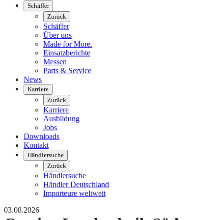
Schäffer
Zurück
Schäffer
Über uns
Made for More.
Einsatzberichte
Messen
Parts & Service
News
Karriere
Zurück
Karriere
Ausbildung
Jobs
Downloads
Kontakt
Händlersuche
Zurück
Händlersuche
Händler Deutschland
Importeure weltweit
03.08.2026