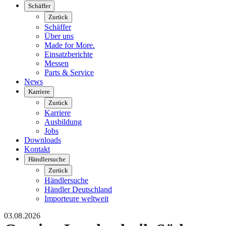
Schäffer
Zurück
Schäffer
Über uns
Made for More.
Einsatzberichte
Messen
Parts & Service
News
Karriere
Zurück
Karriere
Ausbildung
Jobs
Downloads
Kontakt
Händlersuche
Zurück
Händlersuche
Händler Deutschland
Importeure weltweit
03.08.2026