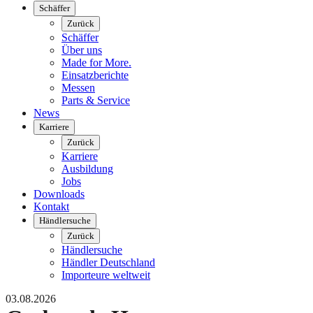
Schäffer
Zurück
Schäffer
Über uns
Made for More.
Einsatzberichte
Messen
Parts & Service
News
Karriere
Zurück
Karriere
Ausbildung
Jobs
Downloads
Kontakt
Händlersuche
Zurück
Händlersuche
Händler Deutschland
Importeure weltweit
03.08.2026