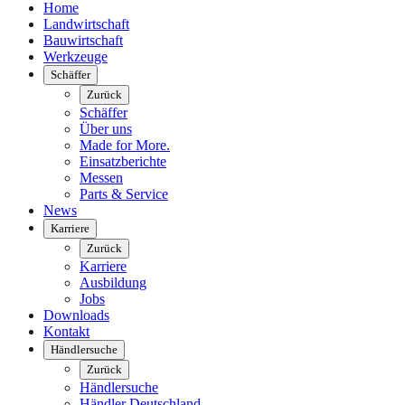
Home
Landwirtschaft
Bauwirtschaft
Werkzeuge
Schäffer
Zurück
Schäffer
Über uns
Made for More.
Einsatzberichte
Messen
Parts & Service
News
Karriere
Zurück
Karriere
Ausbildung
Jobs
Downloads
Kontakt
Händlersuche
Zurück
Händlersuche
Händler Deutschland