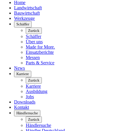
Home
Landwirtschaft
Bauwirtschaft
Werkzeuge
Schäffer
Zurück
Schäffer
Über uns
Made for More.
Einsatzberichte
Messen
Parts & Service
News
Karriere
Zurück
Karriere
Ausbildung
Jobs
Downloads
Kontakt
Händlersuche
Zurück
Händlersuche
Händler Deutschland