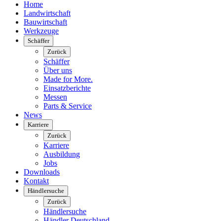
Home
Landwirtschaft
Bauwirtschaft
Werkzeuge
Schäffer
Zurück
Schäffer
Über uns
Made for More.
Einsatzberichte
Messen
Parts & Service
News
Karriere
Zurück
Karriere
Ausbildung
Jobs
Downloads
Kontakt
Händlersuche
Zurück
Händlersuche
Händler Deutschland