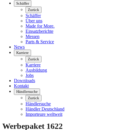
Schäffer
Zurück
Schäffer
Über uns
Made for More.
Einsatzberichte
Messen
Parts & Service
News
Karriere
Zurück
Karriere
Ausbildung
Jobs
Downloads
Kontakt
Händlersuche
Zurück
Händlersuche
Händler Deutschland
Importeure weltweit
Werbepaket 1622