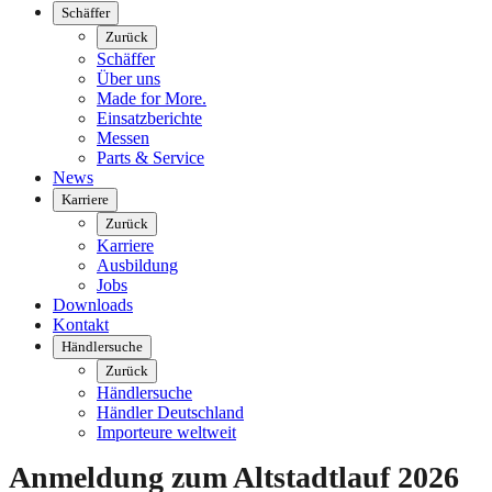
Schäffer
Zurück
Schäffer
Über uns
Made for More.
Einsatzberichte
Messen
Parts & Service
News
Karriere
Zurück
Karriere
Ausbildung
Jobs
Downloads
Kontakt
Händlersuche
Zurück
Händlersuche
Händler Deutschland
Importeure weltweit
Anmeldung zum Altstadtlauf 2026