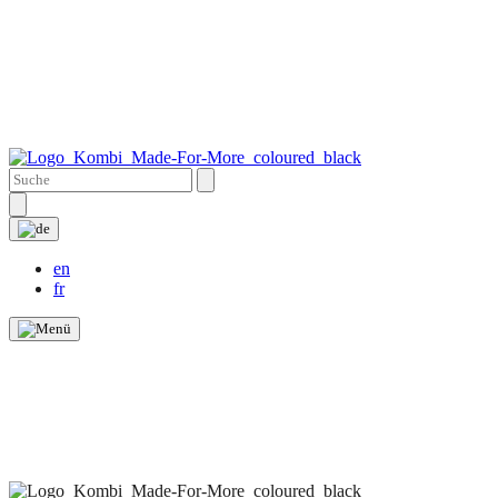
en
fr