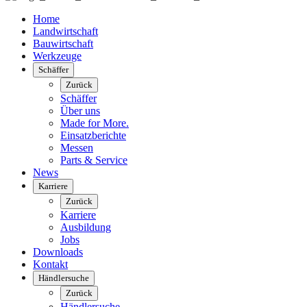
Home
Landwirtschaft
Bauwirtschaft
Werkzeuge
Schäffer
Zurück
Schäffer
Über uns
Made for More.
Einsatzberichte
Messen
Parts & Service
News
Karriere
Zurück
Karriere
Ausbildung
Jobs
Downloads
Kontakt
Händlersuche
Zurück
Händlersuche