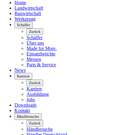
Home
Landwirtschaft
Bauwirtschaft
Werkzeuge
Schäffer
Zurück
Schäffer
Über uns
Made for More.
Einsatzberichte
Messen
Parts & Service
News
Karriere
Zurück
Karriere
Ausbildung
Jobs
Downloads
Kontakt
Händlersuche
Zurück
Händlersuche
Händler Deutschland