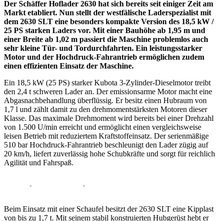
Der Schäffer Hoflader 2630 hat sich bereits seit einiger Zeit am
Markt etabliert. Nun stellt der westfälische Laderspezialist mit
dem 2630 SLT eine besonders kompakte Version des 18,5 kW /
25 PS starken Laders vor. Mit einer Bauhöhe ab 1,95 m und
einer Breite ab 1,02 m passiert die Maschine problemlos auch
sehr kleine Tür- und Tordurchfahrten. Ein leistungsstarker
Motor und der Hochdruck-Fahrantrieb ermöglichen zudem
einen effizienten Einsatz der Maschine.
Ein 18,5 kW (25 PS) starker Kubota 3-Zylinder-Dieselmotor treibt
den 2,4 t schweren Lader an. Der emissionsarme Motor macht eine
Abgasnachbehandlung überflüssig. Er besitz einen Hubraum von
1,7 l und zählt damit zu den drehmomentstärksten Motoren dieser
Klasse. Das maximale Drehmoment wird bereits bei einer Drehzahl
von 1.500 U/min erreicht und ermöglicht einen vergleichsweise
leisen Betrieb mit reduziertem Kraftstoffeinsatz. Der serienmäßige
510 bar Hochdruck-Fahrantrieb beschleunigt den Lader zügig auf
20 km/h, liefert zuverlässig hohe Schubkräfte und sorgt für reichlich
Agilität und Fahrspaß.
Beim Einsatz mit einer Schaufel besitzt der 2630 SLT eine Kipplast
von bis zu 1,7 t. Mit seinem stabil konstruierten Hubgerüst hebt er