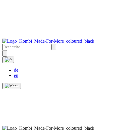
de
en