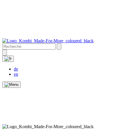
de
en