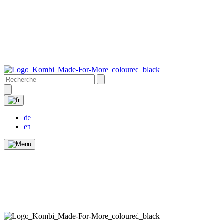
de
en