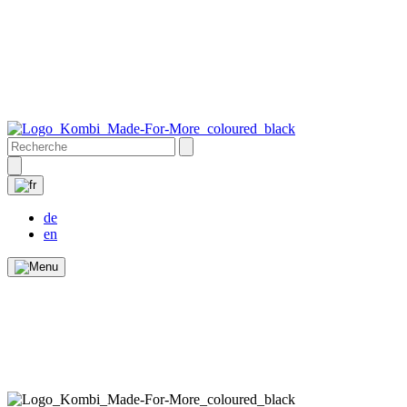
de
en